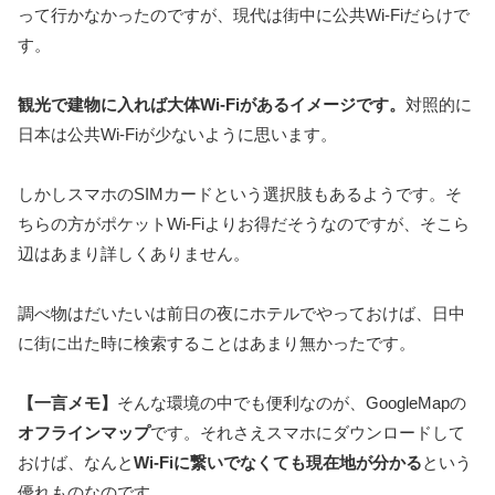
って行かなかったのですが、現代は街中に公共Wi-Fiだらけで
す。
観光で建物に入れば大体Wi-Fiがあるイメージです。
対照的に
日本は公共Wi-Fiが少ないように思います。
しかしスマホのSIMカードという選択肢もあるようです。そ
ちらの方がポケットWi-Fiよりお得だそうなのですが、そこら
辺はあまり詳しくありません。
調べ物はだいたいは前日の夜にホテルでやっておけば、日中
に街に出た時に検索することはあまり無かったです。
【一言メモ】
そんな環境の中でも便利なのが、GoogleMapの
オフラインマップ
です。それさえスマホにダウンロードして
おけば、なんと
Wi-Fiに繋いでなくても現在地が分かる
という
優れものなのです。