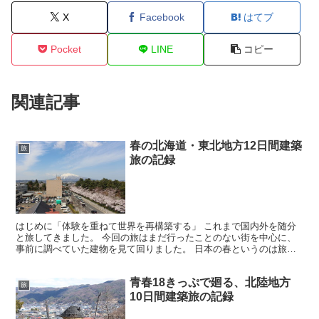
X
Facebook
はてブ
Pocket
LINE
コピー
関連記事
春の北海道・東北地方12日間建築
旅
旅の記録
はじめに「体験を重ねて世界を再構築する」 これまで国内外を随分
と旅してきました。 今回の旅はまだ行ったことのない街を中心に、
事前に調べていた建物を見て回りました。 日本の春というのは旅の
しやすい季節です。 汗ビショになることもなく、冷えて手...
青春18きっぷで廻る、北陸地方
旅
10日間建築旅の記録