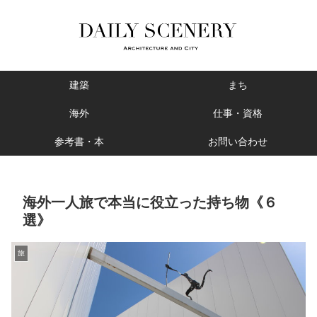
建築
まち
海外
仕事・資格
参考書・本
お問い合わせ
海外一人旅で本当に役立った持ち物《６
選》
旅