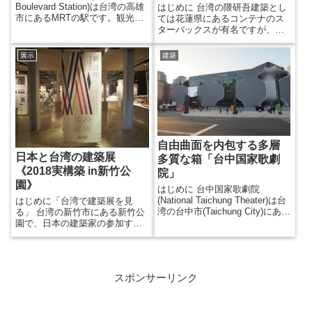
Boulevard Station)は台湾の高雄
はじめに 台湾の隈研吾建築とし
市にあるMRTの駅です。観光ガ
ては花蓮県にあるコンテナのス
イドにも載っていて、美しい駅
ターバックスが有名ですが、台
として紹介されています。ここ
北の西湖駅近くにあるこの
は台湾の歴史上、民主化運動に
「Whitestone Gallery」のインテ
展示
建築
よる美麗島事件が起きた場所な
リアも隈さんが手掛けていま
のです。 ステンドグラスのドー
す。 実は2018/11/3～12/30の間
ム 高雄の観光地として挙げられ
に台中で隈研吾展が開かれてい
ている美麗島駅の写真は青と赤
たのですが、こちらの方は都合
の対比が幻想的なステンドグラ
がつかず逃してしまい残念でし
スのドームです。このドームは
た。 しかしそれはマテリアルに
地上にあるのかと勝手に思って
焦点を当てた建築展のようで、
い...
以前に東京駅のギャラリーで開
自由曲面を内包する多層
催...
日本と台湾の建築展
多質な箱「台中国家歌劇
《2018実構築 in新竹公
院」
園》
はじめに 台中国家歌劇院
(National Taichung Theater)は台
はじめに「台湾で建築展を見
湾の台中市(Taichung City)にあり
る」 台湾の新竹市にある新竹公
ます。台中には初めて行きまし
園で、日本の建築家の参加する
た。設計は伊東豊雄さんです。
建築展がやっているという情報
伊東さんの建築デザインは古く
を入手したので行ってきまし
ならないという印象がありま
た。会期は2018/10/20～12/16
す。歌劇院もオリジナル性が衰
で、ギリギリ会期内に行くこと
スポンサーリンク
えることはないように思えま
ができました。 新竹公園へ 新
す。それは思考がビルディング
竹公園はHSR(高速鉄道)の新竹駅
タイプにしっかりと嵌め込まれ
から徒歩5分ほどで着きます。新
ているからなのだろうと思いま