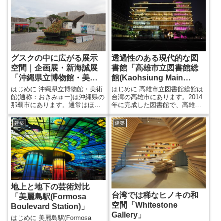
かせません。 伊東さん自身も、
て南下してきたため、普通とは
このスタジアムの設計が契機に
違ったアプローチを取りまし
なってその後台湾での仕事が増
た。その道中にはOMAが設計す
えていったと仰っています。 駅
る臺北藝術中心の建設現場など
からスタジアムまでの道 スタジ
面白い場所が沢山ありました。
アムまでは高雄のMRT...
※台北にある建物は別記事にて
まとめています。 直方体の積み
グスクの中に広がる展示
透過性のある現代的な図
重ね 台北の観光ガイドにも載...
空間｜企画展・新海誠展
書館「高雄市立図書館総
「沖縄県立博物館・美術
館(Kaohsiung Main
館(おきみゅー)」
Public Library)」
はじめに 沖縄県立博物館・美術
はじめに 高雄市立図書館総館は
館(通称：おきみゅー)は沖縄県の
台湾の高雄市にあります。2014
那覇市にあります。通常はほぼ
年に完成した図書館で、高雄に
建築視点でのみ建物を紹介する
は新しく奇抜なデザインの建物
という内容ですが、行った時に
がたくさん立ち並んでいます。
建築
建築
開催されていた美術館の企画
街のあちこちで建設中の建物が
展・新海誠展(会期：2018/12/18-
見られ、日本には見られない勢
2019/2/3)があまりにも素晴らし
いを、訪問した2018年現在の高
かったので、そちらの内容も多
雄では見ることができました。
めに書こうと思います。 グスク
✔︎あわせて読みたい”高雄の記事”
をイメージした外観 建物の設計
・台湾でおすすめしたい第２の
は石本建築事務所です。敷地は
都市・高雄にある建築 ・高雄に
県道251号線と那覇中環状線と
ある魅力的な駅4選《台湾旅》
地上と地下の芸術対比
い...
ひっかかる...
台湾では稀なヒノキの和
「美麗島駅(Formosa
空間「Whitestone
Boulevard Station)」
Gallery」
はじめに 美麗島駅(Formosa