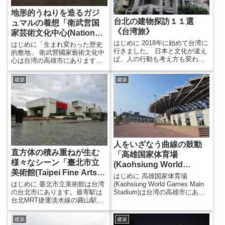
地形的うねりを造るガジ
台北の建物探訪１１選
ュマルの着想「衛武営国
《台湾旅》
家芸術文化中心(National
Kaohsiung Center for
はじめに 2018年に始めて台湾に
はじめに「生まれ変わった歴史
行きました。 日本と文化が違え
the Arts-Weiwuying)」
的敷地」 衛武營國家藝術文化中
ば、人の行動も考え方も変わ
心は台湾の高雄市にあります。
り、当然建築に対する考え方、
2018年の10月にオープンしたの
そして現れ方も違ってくるはず
で、オープンの２か月後に訪れ
建築
建築
です。そんな視点から街を、そ
ることとなりました。 設計はオ
して建物を観察してきました。
ランダの建築事務所メカノー
“台北”は台湾の中枢都市であり、
(Mecanoo architect)です。最寄
台中や高雄といった台湾の他の
りのMRT衛武營駅を降りるとす
都市よりも様々な密度が高いで
ぐ近くにこの湾曲した地形的な
す。その台北にある建物を紹介
建物はあります。 衛武營都会公
します。(個人的なお気に入りは
園という大きな公園に面して建
高雄なのですが...) ✔︎あわせて読
つため、周囲は非常に開放的で
人をいざなう曲線の鼓動
みたい ・台...
す。...
直方体の積み重ねが生む
「高雄国家体育場
様々なシーン「臺北市立
(Kaohsiung World
美術館(Taipei Fine Arts
Games Main Stadium)」
はじめに 高雄国家体育場
Museum)」
(Kaohsiung World Games Main
はじめに 臺北市立美術館は台湾
Stadium)は台湾の高雄市にあり
の台北市にあります。最寄駅は
ます。 ここは建築家、伊東豊雄
台北MRT捷運淡水線の圓山駅で
さんが設計したスタジアムとい
す。設計は台湾の建築家・高而
うことで有名です。 台湾の伊東
潘さんです。今回は国立故宮博
建築
建築
豊雄建築を巡る際に、ここは欠
物院に行った後にそのまま歩い