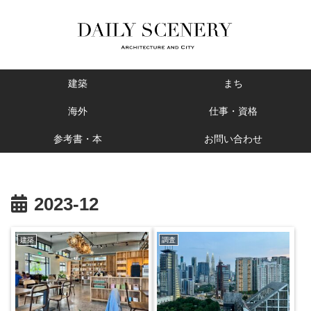
建築
まち
海外
仕事・資格
参考書・本
お問い合わせ
2023-12
建築
調査