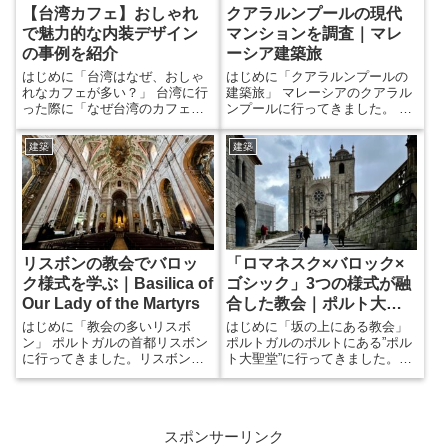
【台湾カフェ】おしゃれ
クアラルンプールの現代
で魅力的な内装デザイン
マンションを調査｜マレ
の事例を紹介
ーシア建築旅
はじめに「台湾はなぜ、おしゃ
はじめに「クアラルンプールの
れなカフェが多い？」 台湾に行
建築旅」 マレーシアのクアラル
った際に「なぜ台湾のカフェは
ンプールに行ってきました。 ク
こんなにおしゃれなところが多
アラルンプールには初めて行っ
いのだろうか」と率直に思いま
たのですが、実際に行くと、行
建築
建築
した。 そして、それらのほとん
く前に持っていたイメージと大
どは東京のように満席で入れな
きく違うことに気づきました。
いなんていうことがなく、ゆと
かなり都会的なイメージがあり
りがあるということにも魅力を
ましたが、交通網や建築など、
感じました。 魅力的な内装デザ
まだ発展途中の街でした。 それ
インが多い台湾で、カフェに足
でも街が持っているパワーはひ
を運びつつその空間を味わって
しひしと感じられました。 特に
リスボンの教会でバロッ
「ロマネスク×バロック×
きましたので、いくつかのパタ
コンドミニアムやアパートメン
ク様式を学ぶ｜Basilica of
ゴシック」3つの様式が融
ーンに分けて、写真を交えて紹
トといった、日本で言う”マ...
介...
Our Lady of the Martyrs
合した教会｜ポルト大聖
堂
はじめに「教会の多いリスボ
はじめに「坂の上にある教会」
ン」 ポルトガルの首都リスボン
ポルトガルのポルトにある”ポル
に行ってきました。リスボンに
ト大聖堂”に行ってきました。ポ
は観光地の定番である、サン・
ルトの街は地形の高低差が大き
ジョルジェ城が街の高台にある
く、ポルト大聖堂は高い位置に
ように坂道が多いです。 リスボ
あるため、坂道を登りながらア
ンは街を歩いていればそこらに
クセスしました。 さらにこの教
スポンサーリンク
教会があるような場所で、観光
会は13世紀に建てられており、