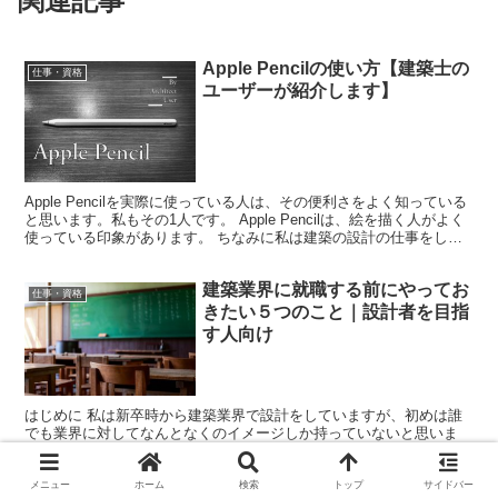
関連記事
Apple Pencilの使い方【建築士の
仕事・資格
ユーザーが紹介します】
Apple Pencilを実際に使っている人は、その便利さをよく知っている
と思います。私もその1人です。 Apple Pencilは、絵を描く人がよく
使っている印象があります。 ちなみに私は建築の設計の仕事をして
いるのですが、Apple P...
建築業界に就職する前にやってお
仕事・資格
きたい５つのこと｜設計者を目指
す人向け
はじめに 私は新卒時から建築業界で設計をしていますが、初めは誰
でも業界に対してなんとなくのイメージしか持っていないと思いま
す。 この記事では建築業界の経験者として、新卒や中途として新し
く建築業界に、それも設計を目指して就職する前に、ぜひやっ...
メニュー
ホーム
検索
トップ
サイドバー