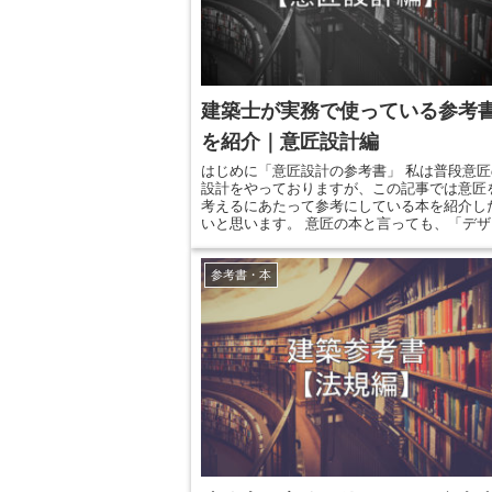
建築士が実務で使っている参考
を紹介｜意匠設計編
はじめに「意匠設計の参考書」 私は普段意匠
設計をやっておりますが、この記事では意匠
考えるにあたって参考にしている本を紹介し
いと思います。 意匠の本と言っても、「デザ
ンの参考になる本」、「納まりの参考になる
本」などあると思います。中でもデザインの
参考書・本
は、人の好き嫌いや思想が分かれるところで
りますので、今回は割愛し、実務的に意匠設
で参考にする本を紹介します。 法規関係や都
計画についての本は...