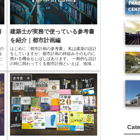
書
建築士が実務で使っている参考書
を紹介｜都市計画編
の
はじめに「都市計画の参考書」 私は建築の設計
を
をしていますが、都市計画の枠組みそのものに
た
携わる機会もしばしばあります。 一般的な設計
イ
の時に関わってくる都市計画といえば、地域地
区や都市施設、もっと具体的に言えば、用途地
本
域や都市計画道路、開発などです。 しかし、市
参考書・本
あ
街地開発事業など大きなプロジェクトになって
計
くると、都市計画の枠組みであるマスタープラ
市
ンや、都市再開発方針などとの照合や、時には
都市計画への介入...
Cat