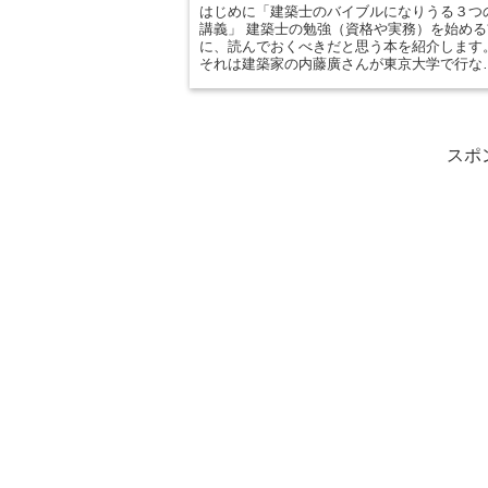
はじめに「建築士のバイブルになりうる３つ
講義」 建築士の勉強（資格や実務）を始める
に、読んでおくべきだと思う本を紹介します
それは建築家の内藤廣さんが東京大学で行な
た講義を本にしたものです。 建築の領域は主
構造・設備・意匠に分かれていますが、その
れぞれに対して講義を行ったもので、以下の
冊が出版されています。 ・構造デザイン講義
（初版2008年） ・環境デザイン講義（初版
スポ
2011年） ・...