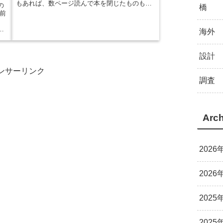
もあれば、数ページ読んで本を閉じたものもあ
の
橋
ります。 私が建築の面白さに気づいたのは、本
前
を読んで設計者のこんな考え方があるのか、こ
。
んな見方なんだと知ったときでした。 実際に実
っ
海外
務で設計をしている今感じるのは、「実物とし
に
て建築を見てきているというのはもちろん、本
そ
も読んできてい...
３
設計
ンサーリンク
調査
Arch
2026
2026
2025
2025