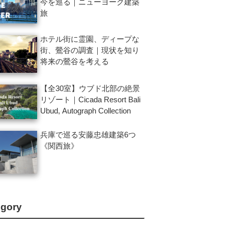
今を巡る｜ニューヨーク建築
旅
ホテル街に霊園、ディープな
街、鶯谷の調査｜現状を知り
将来の鶯谷を考える
【全30室】ウブド北部の絶景
リゾート｜Cicada Resort Bali
Ubud, Autograph Collection
兵庫で巡る安藤忠雄建築6つ
《関西旅》
egory