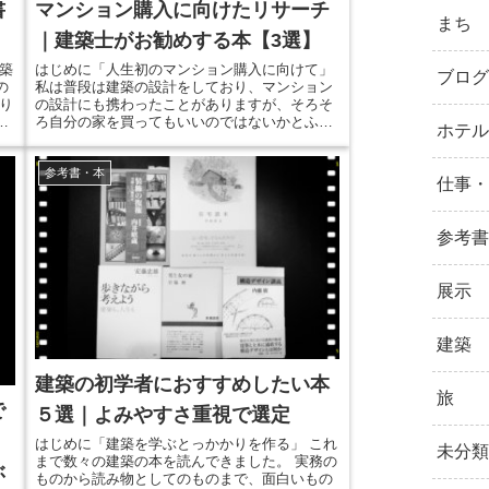
書
マンション購入に向けたリサーチ
まち
｜建築士がお勧めする本【3選】
築
はじめに「人生初のマンション購入に向けて」
ブログ
の
私は普段は建築の設計をしており、マンション
り
の設計にも携わったことがありますが、そろそ
ろ自分の家を買ってもいいのではないかとふと
ホテル
思いました。 「家は人生で一番高い買い物」と
で
はハウスメーカーで働いていた時代から、散々
参考書・本
が
聞かされていましたが、ついに自分も住宅購入
仕事・
合
を考える時期になりました。 なので、本を中心
っ
に色々とリサーチしてみることから始めてみま
した。 ※今回は...
参考書
展示
建築
建築の初学者におすすめしたい本
旅
で
５選｜よみやすさ重視で選定
】
はじめに「建築を学ぶとっかかりを作る」 これ
未分類
まで数々の建築の本を読んできました。 実務の
ぶ
ものから読み物としてのものまで、面白いもの