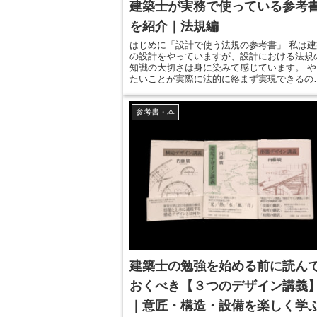
建築士が実務で使っている参考
を紹介｜法規編
はじめに「設計で使う法規の参考書」 私は建
の設計をやっていますが、設計における法規
知識の大切さは身に染みて感じています。 や
たいことが実際に法的に絡まず実現できるの
か、法的にどの程度実現できるのかというの
は、デザインの検討と同じくらい大切なこと
参考書・本
す。 行政や審査機関と同じくらいの専門知識
必要という訳ではありませんが、対等に話し
えるくらいの基礎知識は設計者である限り持
ていなくてはならない...
建築士の勉強を始める前に読ん
おくべき【３つのデザイン講義
｜意匠・構造・設備を楽しく学