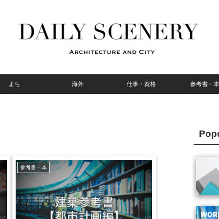
まち
海外
仕事・資格
参考書・
Pop
参考書・本