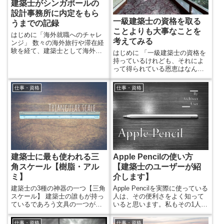
建築士がシンガポールの
設計事務所に内定をもら
一級建築士の資格を取る
うまでの記録
ことよりも大事なことを
はじめに「海外就職へのチャレ
考えてみる
ンジ」 数々の海外旅行や滞在経
験を経て、建築士として海外で
はじめに 「一級建築士の資格を
働いたら面白そうだと思うよう
持っているけれども、それによ
になりました。 そこで、思い立
って得られている恩恵はなんな
ったら挑戦してみようという思
のだろうか」と考えることがあ
いで、実際に海外の設計事務所
ります。 意匠設計の一級建築士
仕事・資格
仕事・資格
へ応募してみました。 この記事
として働いていることを振り返
では、海外企業へのアプローチ
りながら、設計者として本当に
から内定に至るまで、その経緯
必要なことをまとめていきたい
について書いていきたいと思い
と思います。 ※この記事はこれ
ます。 振り返るとこれはかなり
から一級建築士の資格を取ろう
困難な挑戦で、どのように進め
としている人や、今後取る予定
たらいいか情報も少ない中奮
がある人に向けて、参考になれ
闘...
ばと思って書いています。 一級
建築士に最も使われる三
Apple Pencilの使い方
建築士の資格を取った際に使
っ...
角スケール【樹脂・アル
【建築士のユーザーが紹
ミ】
介します】
建築士の3種の神器の一つ【三角
Apple Pencilを実際に使っている
スケール】 建築士の誰もが持っ
人は、その便利さをよく知って
ているであろう文具の一つが三
いると思います。私もその1人で
角スケール、通称「さんすけ」
す。 Apple Pencilは、絵を描く
です。 営業や現場監督、不動産
人がよく使っている印象があり
仕事・資格
仕事・資格