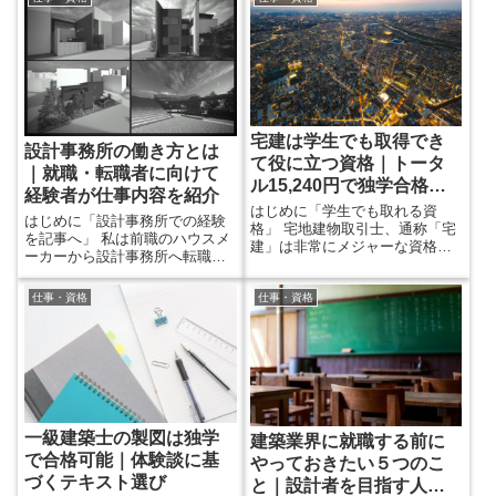
関係の人も持っていると思いま
ます。 ちなみに私は建築の設計
す。私は勝手に、建築士の三種
の仕事をしているのですが、
の神器の一つだと思っていま
Apple Pencilを購入してから非常
す。 よく知らない人に向けてお
に作業が捗るようになりまし
伝えしますと、三角スケールと
た。 なので今回は、仕事や私生
は「様々な縮尺の図面に対応で
活での実際の使い方とともに
きる定規」のことです。 それが
Apple Pencilを紹介したいと思い
三角形だから、三角スケールと
ます。 ...
宅建は学生でも取得でき
設計事務所の働き方とは
言います。三角形なので、3面...
て役に立つ資格｜トータ
｜就職・転職者に向けて
ル15,240円で独学合格が
経験者が仕事内容を紹介
可能
はじめに「学生でも取れる資
はじめに「設計事務所での経験
格」 宅地建物取引士、通称「宅
を記事へ」 私は前職のハウスメ
建」は非常にメジャーな資格で
ーカーから設計事務所へ転職し
はありますが、簡単に合格でき
ました。そして、そのハウスメ
るものではありません。合格率
ーカーでの経験を等身大で記事
は16%ほどで、合格者の平均年
仕事・資格
仕事・資格
にしたところ、幸いなことに多
齢は35歳です。ほとんどの人
くの方々に読んでいただけてい
は、社会人になって会社で働き
ます。 なので、今回はその”設計
ながら取る資格です。 しかし受
事務所バージョン“として、設計
験資格の制約はなく、学生でも
事務所についての記事を書きた
誰でも受験可能です。令和元年
いと思います。 一般的に「設計
の試験ですと14歳の合格者も出
事務所はブラックな会社」とい
ています。 なので、社会人にな
うイメージがあると思います。
一級建築士の製図は独学
建築業界に就職する前に
ってまとまった時間が取りに
でも「実態はどうなのか」...
で合格可能｜体験談に基
く...
やっておきたい５つのこ
づくテキスト選び
と｜設計者を目指す人向