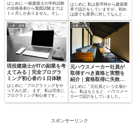
け
はじめに 一級建築士の学科試験
はじめに 私は新卒時から建築業
の合格発表から製図試験までは
界で設計をしていますが、初め
１ヶ月しかありません。そし
は誰でも業界に対してなんとな
て、製図の課題が出されるのも
くのイメージしか持っていない
製図試験の３ヶ月前です。 つま
と思います。 この記事では建築
仕事・資格
仕事・資格
り、製図の対策に充てられる時
業界の経験者として、新卒や中
間は限られているということで
途として新しく建築業界に、そ
す。しかしそんな限られた時間
れも設計を目指して就職する前
であったとしても、製図を独学
に、ぜひやっておくといいこと
で合格するのは十分に可能であ
を紹介します。全て経験に基づ
ると思っています。 なぜなら私
いた一つの意見として、参考に
ができたからです。仕事をしな
してもらえたらと思います。 で
がら学科・製図とストレートで
は何をすればいいのか、先に結
現役建築士がITの副業を考
元ハウスメーカー社員が
合格できたという実績がありま
論を書いておきます。 結論1....
えてみる｜完全プログラ
す。...
取得すべき資格と実態を
ミング初心者の１日体験
紹介｜資格取得に失敗し
ないために
はじめに「プログラミングをや
はじめに「元社員という立場か
ってみた訳」 まず、私は完全に
ら」 私はもともと、ハウスメー
プログラミング初心者です。 な
カーで設計をしていました。 メ
ぜなら本職は建築士であり、
インは設計だったのですが、
日々建築の仕事に追われてい
様々な業務をひとしきり学べる
て、建築以外はほとんどやった
ジョブローテーションや他業務
ことがないからです。 しかしな
に触れる研修もありました。 な
ぜプログラミングをやってみよ
スポンサーリンク
ので、設計だけでなく営業や現
うかと思ったかというと、次の
場監督、積算などの経験もあり
理由があります。 理由 1.建築以
ます。 本記事ではハウスメーカ
外の職に興味がある 2.IT分野は
ーに実際に働いていたという立