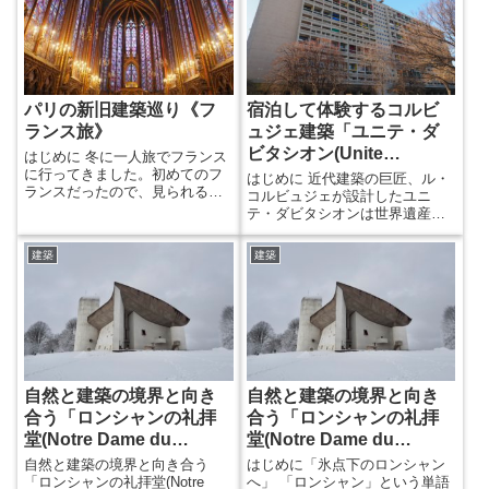
ャラリーが欲しいということ
ものなのかは自分で体験してみ
で、そのための部屋が作られて
ないと分かりません。 評価が高
います。代表作であるサヴォア
いものでも自分がどう感じる
邸より前に作られていますが、
か、善し悪しもその理由を考え
ここでもコルビュジェの提唱す
てみる必要があります。 コルビ
る”近代建築の五原則”を感じるこ
ュジェの影響は世界に広がり、
パリの新旧建築巡り《フ
宿泊して体験するコルビ
とができます。 水平連続窓の
日本にもその系譜を残してき
ランス旅》
ュジェ建築「ユニテ・ダ
あ...
ま...
ビタシオン(Unite
はじめに 冬に一人旅でフランス
に行ってきました。初めてのフ
d’Habitation)」①
はじめに 近代建築の巨匠、ル・
ランスだったので、見られるだ
コルビュジェが設計したユニ
け沢山の建物を見てきました。
テ・ダビタシオンは世界遺産と
パリでは”ミュージアム・パス”と
なっています。 集合住宅の中に
いう、数日間特定の美術館等に
はレストランやオフィス 、保育
建築
建築
行き放題の券を購入できたので
園やホテルも含まれていて、そ
お得でした。これは様々な入手
の建物自体が一つの都市のよう
方法があるようですが、私の場
になっています。 貴重な機会で
合は駅構内で買いました。 建物
したので、ユニテダビタシオン
は中世のものから現代のものま
内のホテルに泊まってきまし
で、パリに渦巻く様々な建築様
た。それでは紹介していきたい
式を見て感じてきました。それ
と思います。 意外なボリューム
らを年代順に紹介していきま...
感 敷地はマルセイユの中心市街
自然と建築の境界と向き
自然と建築の境界と向き
の南側にあり、最寄り駅のRo...
合う「ロンシャンの礼拝
合う「ロンシャンの礼拝
堂(Notre Dame du
堂(Notre Dame du
Haut)」②
Haut)」①
自然と建築の境界と向き合う
はじめに「氷点下のロンシャン
「ロンシャンの礼拝堂(Notre
へ」 「ロンシャン」という単語