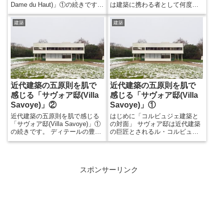
Dame du Haut)」①の続きです。
は建築に携わる者として何度も
境界を作るステップ この礼拝堂
耳にしていましたが、それが地
内部の床は祭壇正面に向かって
名ということを初めて知りまし
建築
建築
なだらかに勾配が付いていま
た。 フランス国内でコルビュジ
す。それを一番奥から見てみる
ェ建築はパリに多いですが、そ
と、祭壇やベンチのところはス
れ以外はパリから離れたところ
テップが作られていることが分
にあるため、色々回ろうとなる
かります。 ステップは心身の切
と日数が必要です。 ロンシャン
り替えに有効です。祭壇のとこ
の礼拝堂はフランスの東側にあ
ろはそのボーダーが聖域を作
り、今回はスイスのバーゼルよ
り、ベンチのところは礼拝者の
りアクセスしました。パリから
近代建築の五原則を肌で
近代建築の五原則を肌で
結界を作るようで...
行くよりバーゼルから行くほう
感じる「サヴォア邸(Villa
感じる「サヴォア邸(Villa
が...
Savoye)」②
Savoye)」①
近代建築の五原則を肌で感じる
はじめに「コルビュジェ建築と
「サヴォア邸(Villa Savoye)」①
の対面」 サヴォア邸は近代建築
の続きです。 ディテールの豊富
の巨匠とされるル・コルビュジ
な各居室 浴室 各居室には水平窓
ェが設計したサヴォア家の週末
やトップライトが設けられてい
住宅です。建築に携わる者は必
て、光が全体に届くようになっ
ずや勉強するであろうコルビュ
ています。特に浴室の上から差
ジェの建物と建築論ですが、今
スポンサーリンク
し込む光が演出的で、思わず長
でこそその素晴らしさは分かる
風呂してしまいそうだなと感じ
ものの、初学者がいきなりコル
ました。 リビング リビングは中
ビュジェの素晴らしさを説かれ
庭への大開口があり、シームレ
ても分かりにくいのではないか
スな一体感があります。天井を
と思っています。 体系づけて考
見ると照明が間接照明になって
え、そして近代建築に限らず
いて、コル...
様々な建築体験をしていった蓄