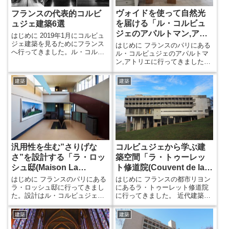
ヴォイドを使って自然光
フランスの代表的コルビ
を届ける「ル・コルビュ
ュジェ建築6選
ジェのアパルトマン,アト
はじめに 2019年1月にコルビュ
リエ(Appartement-Atelier
ジェ建築を見るためにフランス
はじめに フランスのパリにある
へ行ってきました。ル・コルビ
de Le Corbusier)」
ル・コルビュジェのアパルトマ
ュジェは近代建築の巨匠として
ン,アトリエに行ってきました。
「近代建築の五原則」を唱えた
ここはコルビュジェの設計した
人でもあります。近代建築の五
ラ・ロッシュ邸と同じく16区に
建築
建築
原則とは、ピロティ、屋上庭
あり、これらは共通チケットで
園、自由な平面、自由な立面(フ
見学することができました。 周
ァサード)、水平連続窓です。 そ
囲の一連の建物の中でこのアパ
れらを設計することによる効果
ルトマンだけモダニズム的であ
を実際に見学して体験してきま
るので外観は分かりやすいで
した。コルビュジェには個人邸
す。コルビュジェの集合住宅は
宅から集合住宅、修道院など幅
ユニテ・ダビタシオンが有名で
広い設計作品があります。フ...
すが、都市計画的で自己完結的
汎用性を生む”さりげな
コルビュジェから学ぶ建
なユニテ・ダビタシオンとは異
さ”を設計する「ラ・ロッ
築空間「ラ・トゥーレッ
な...
シュ邸(Maison La
ト修道院(Couvent de la
Roche)」
Tourette)」
はじめに フランスのパリにある
はじめに フランスの都市リヨン
ラ・ロッシュ邸に行ってきまし
にあるラ・トゥーレット修道院
た。設計はル・コルビュジェと
に行ってきました。 近代建築の
従兄弟であるピエール・ジャン
巨匠、ル・コルビュジェが設計
ヌレです。ラ・ロッシュ邸は
したこの修道院は数々の建築家
建築
建築
1925年に完成しました。施主の
が称賛しています。 しかし実際
ラ・ロッシュは美術品を飾るギ
のところ、それがどのくらいの