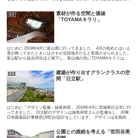
きました。 “台北”は台湾の中枢都市であり、台中...
素材が作る空間と価値
建築
「TOYAMAキラリ」
はじめに 2019年4月に富山県に行ってきました。 4月の初めとはいえ
雪が降ってきたときにはさすが北陸地方だなと実感させられました。
富山駅から徒歩20分ほど南下し、富山城の先にTOYAMAキラリはあ
ります。 隈研吾さんが設計した複合施設で...
建築が作り出すグランクラスの空
建築
間「日立駅」
はじめに「デザイン監修・妹島和世」 2019年4月に茨城県日立市に行
ってきました。 日立駅のデザインは妹島和世さんが監修をし、JR東
日本建築設計事務所(JRE)が設計をしています。 デザインは全面的に
妹島さんが現れていますが、駅舎プログラム...
公園との接続を考える「世田谷美
建築
術館」