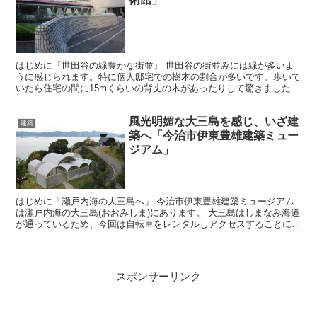
はじめに『世田谷の緑豊かな街並』 世田谷の街並みには緑が多いよ
うに感じられます。特に個人邸宅での樹木の割合が多いです。歩いて
いたら住宅の間に15mくらいの背丈の木があったりして驚きました。
そしてそこで発見したのが、その樹木という緩衝領域に...
風光明媚な大三島を感じ、いざ建
建築
築へ「今治市伊東豊雄建築ミュー
ジアム」
はじめに「瀬戸内海の大三島へ」 今治市伊東豊雄建築ミュージアム
は瀬戸内海の大三島(おおみしま)にあります。 大三島はしまなみ海道
が通っているため、今回は自転車をレンタルしアクセスすることにし
ました。広島県の尾道から大三島は４～５時間くらいで...
スポンサーリンク