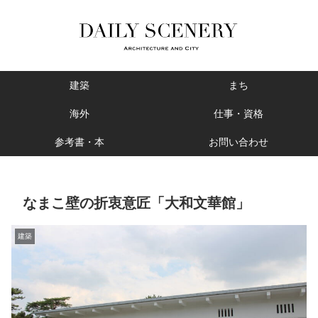
建築
まち
海外
仕事・資格
参考書・本
お問い合わせ
なまこ壁の折衷意匠「大和文華館」
建築