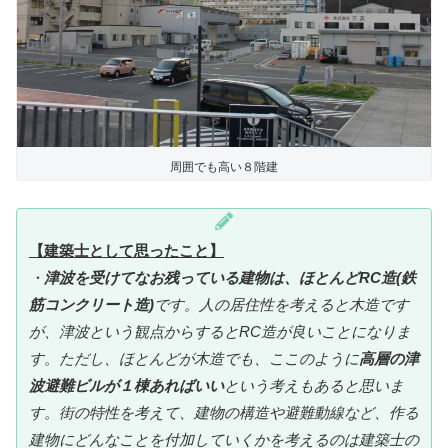
周囲でも高い８階建
【建築士として思ったこと】
・
津波を受けてなお残っている建物は、ほとんどRC造(鉄
筋コンクリート造)
です。人の居住性を考えると木造です
が、津波という観点からするとRC造が良いことになりま
す。ただし、ほとんどが木造でも、ここのように
高層の津
波避難ビルが１棟あればいい
という考えもあると思いま
す。街の特性を考えて、建物の構造や避難動線など、作る
建物にどんなことを付加していくかを考えるのは建築士の