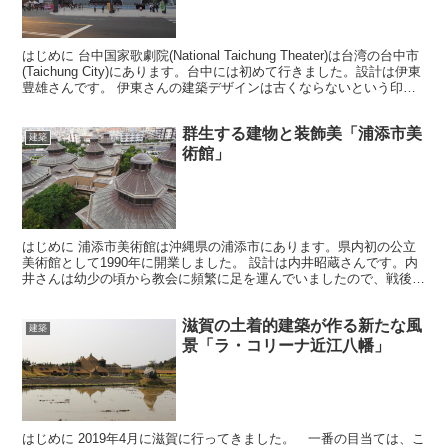
はじめに 台中国家歌劇院(National Taichung Theater)は台湾の台中市
(Taichung City)にあります。台中には初めて行きました。設計は伊東
豊雄さんです。 伊東さんの建築デザインは古くならないという印象
がありま...
群生する建物と装飾美「浦添市美
建築
術館」
はじめに 浦添市美術館は沖縄県の浦添市にあります。県内初の公立
美術館として1990年に開業しました。 設計は内井昭蔵さんです。内
井さんは幼少の頃から教会に頻繁に足を運んでいましたので、戦後の
建築家の中でも、特にモダニズムからポストモダニズム...
滋賀の土着的建築が作る新たな風
建築
景「ラ・コリーナ近江八幡」
はじめに 2019年4月に滋賀に行ってきました。 一番の目当ては、こ