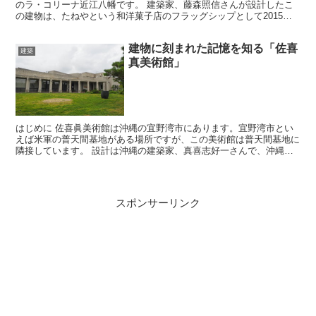
のラ・コリーナ近江八幡です。 建築家、藤森照信さんが設計したこ
の建物は、たねやという和洋菓子店のフラッグシップとして2015年
に開店しました。 日本の風土、素材を建築に投影...
建物に刻まれた記憶を知る「佐喜
建築
真美術館」
はじめに 佐喜眞美術館は沖縄の宜野湾市にあります。宜野湾市とい
えば米軍の普天間基地がある場所ですが、この美術館は普天間基地に
隣接しています。 設計は沖縄の建築家、真喜志好一さんで、沖縄に
ある他の作品ではシュガーホールや沖縄キリスト教短期大学...
スポンサーリンク