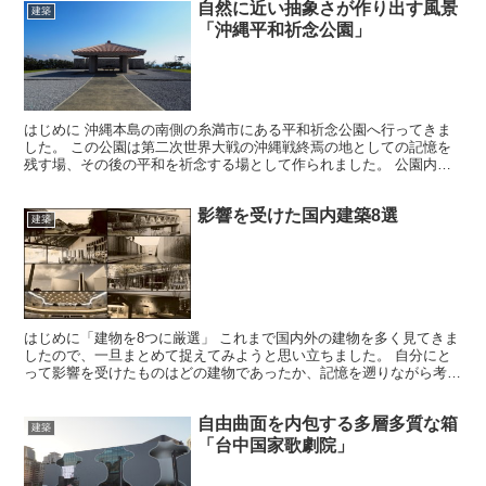
自然に近い抽象さが作り出す風景
建築
「沖縄平和祈念公園」
はじめに 沖縄本島の南側の糸満市にある平和祈念公園へ行ってきま
した。 この公園は第二次世界大戦の沖縄戦終焉の地としての記憶を
残す場、その後の平和を祈念する場として作られました。 公園内に
設けられた資料館や塔、礎、墓苑などはそこに訪れる人々に...
影響を受けた国内建築8選
建築
はじめに「建物を8つに厳選」 これまで国内外の建物を多く見てきま
したので、一旦まとめて捉えてみようと思い立ちました。 自分にと
って影響を受けたものはどの建物であったか、記憶を遡りながら考え
てみました。 今回は国内を対象に、自分に良い影響を与...
自由曲面を内包する多層多質な箱
建築
「台中国家歌劇院」