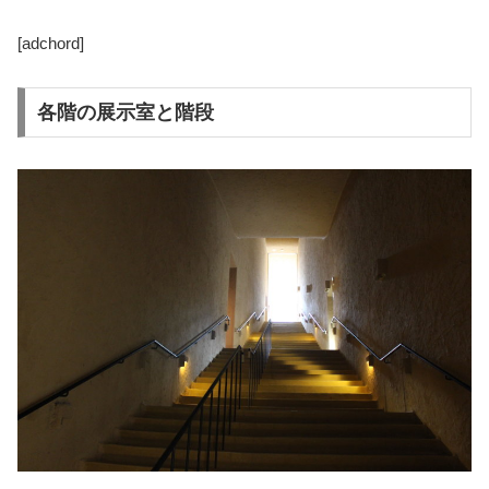
[adchord]
各階の展示室と階段