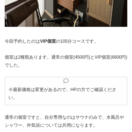
今回予約したのは
VIP
個室
の
105
分コースです。
個室は
2
種類あります。通常の個室
(4500
円
)
と
VIP
個室
(6600
円
)
でした。
※最新価格は変更があるので、HPの方でご確認くださ
い。
通常の個室ですと、自分専用なのはサウナのみで、水風呂や
シャワー、外気浴については共用になります。