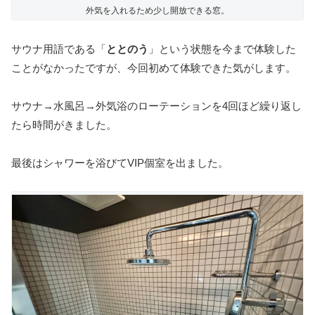
外気を入れるため少し開放できる窓。
サウナ用語である「
ととのう
」という状態を今まで体験した
ことがなかったですが、今回初めて体験できた気がします。
サウナ
→
水風呂
→
外気浴のローテーションを
4
回ほど繰り返し
たら時間がきました。
最後はシャワーを浴びて
VIP
個室を出ました。