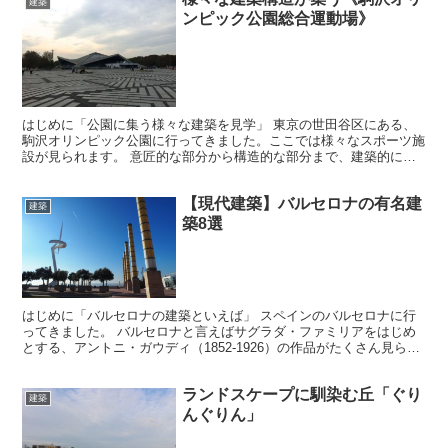
建築
ンピック公園総合運動場》
はじめに「公園に集う様々な建築を見学」 東京の世田谷区にある、
駒沢オリンピック公園に行ってきました。ここでは様々なスポーツ施
設が見られます。 意匠的な部分から構造的な部分まで、建築的に広
く見応えのあるものばかりです。 それでは建築視点で建物...
【現代建築】バルセロナの有名建
建築
築8選
はじめに「バルセロナの建築といえば」 スペインのバルセロナに行
ってきました。 バルセロナと言えばサグラダ・ファミリアをはじめ
とする、アントニ・ガウディ（1852-1926）の作品がたくさん見られ
る場所です。 今回はそんなガウディ建築の後に街...
ランドスケープに馴染む丘「ぐり
建築
んぐりん」