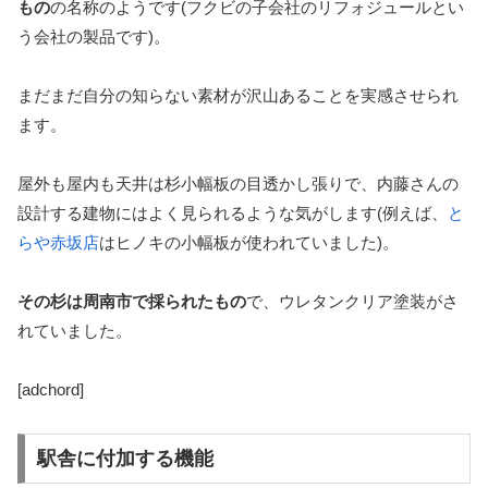
もの
の名称のようです(フクビの子会社のリフォジュールとい
う会社の製品です)。
まだまだ自分の知らない素材が沢山あることを実感させられ
ます。
屋外も屋内も天井は杉小幅板の目透かし張りで、内藤さんの
設計する建物にはよく見られるような気がします(例えば、
と
らや赤坂店
はヒノキの小幅板が使われていました)。
その杉は周南市で採られたもの
で、ウレタンクリア塗装がさ
れていました。
[adchord]
駅舎に付加する機能