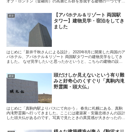
オブ・ロンドン（金融街）の高層ビル群を形成する建物の一つです。
ウルグアイ出身の建築家、ラフ...
【アパホテル＆リゾート 両国駅
建築
タワー】建物見学・宿泊をしてき
ました
はじめに「新井千秋さんによる設計」 2020年8月に開業した両国のア
パホテル、アパホテル＆リゾート 両国駅タワーの建物見学をしてき
ました。 なぜ見学したいと思ったかというと、こちらの建物の設計
が建築家の新井千秋さんだからです。 「アパホテル...
頭だけしか見えないという有り難
建築
みと好奇心のくすぐり「真駒内滝
野霊園・頭大仏」
はじめに「真駒内駅よりバスにて向かう」 春先に札幌にある、真駒
内滝野霊園へ行ってきました。ここには建築家・安藤忠雄さんの設計
した頭大仏があるのです。写真で見たときの異質感が大きかったの
で、実際に目で見て確かめたかったのもあります。 札幌市内...
様々な建築構造が集う《駒沢オリ