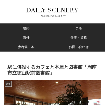
建築
まち
海外
仕事・資格
参考書・本
お問い合わせ
駅に併設するカフェと本屋と図書館「周南
市立徳山駅前図書館」
建築