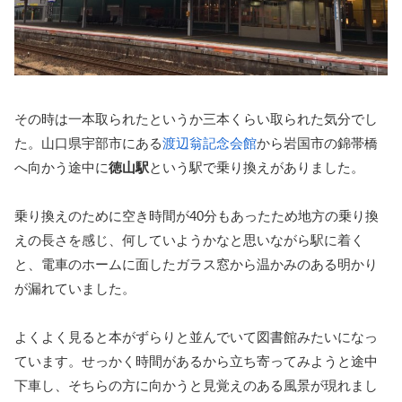
その時は一本取られたというか三本くらい取られた気分でし
た。山口県宇部市にある
渡辺翁記念会館
から岩国市の錦帯橋
へ向かう途中に
徳山駅
という駅で乗り換えがありました。
乗り換えのために空き時間が40分もあったため地方の乗り換
えの長さを感じ、何していようかなと思いながら駅に着く
と、電車のホームに面したガラス窓から温かみのある明かり
が漏れていました。
よくよく見ると本がずらりと並んでいて図書館みたいになっ
ています。せっかく時間があるから立ち寄ってみようと途中
下車し、そちらの方に向かうと見覚えのある風景が現れまし